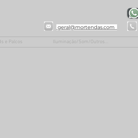
geral@mortendas.com
ds e Palcos
Iluminação/Som/Outros...