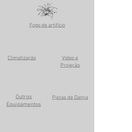
Fogo de artifício
Climatização
Video e
Projeção
Outros
Pistas de Dança
Equipamentos