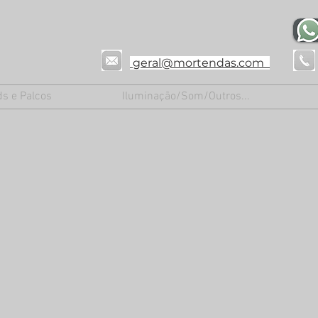
geral@mortendas.com
ds e Palcos
Iluminação/Som/Outros...